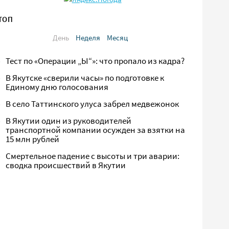
ТОП
День
Неделя
Месяц
Тест по «Операции „Ы“»: что пропало из кадра?
В Якутске «сверили часы» по подготовке к
Единому дню голосования
В село Таттинского улуса забрел медвежонок
В Якутии один из руководителей
транспортной компании осужден за взятки на
15 млн рублей
Смертельное падение с высоты и три аварии:
сводка происшествий в Якутии