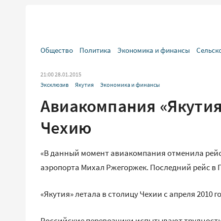
Общество
Политика
Экономика и финансы
Сельск
21:00 28.01.2015
Эксклюзив
Якутия
Экономика и финансы
Авиакомпания «Якутия
Чехию
«В данный момент авиакомпания отменила рейсы
аэропорта Михал Ржегоржек. Последний рейс в П
«Якутия» летала в столицу Чехии с апреля 2010 г
Российские перевозчики испытывают трудности к