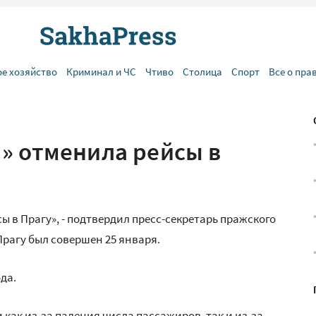
ое хозяйство
Криминал и ЧС
Чтиво
Столица
Спорт
Все о пра
» отменила рейсы в
 в Прагу», - подтвердил пресс-секретарь пражского
рагу был совершен 25 января.
ода.
ак из-за падения числа пассажиров, так и из-за