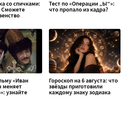
а со спичками:
Тест по «Операции „Ы“»:
 2. Сможете
что пропало из кадра?
венство
льму «Иван
Гороскоп на 6 августа: что
ч меняет
звёзды приготовили
»: узнайте
каждому знаку зодиака