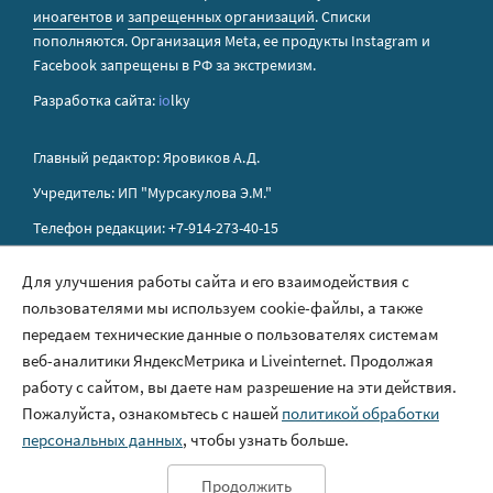
иноагентов
и
запрещенных организаций
. Списки
пополняются. Организация Metа, ее продукты Instagram и
Facebook запрещены в РФ за экстремизм.
Разработка сайта:
io
lky
Главный редактор: Яровиков А.Д.
Учредитель: ИП "Мурсакулова Э.М."
Телефон редакции: +7-914-273-40-15
E-mail редакции: sakhapress@mail.ru
Для улучшения работы сайта и его взаимодействия с
пользователями мы используем cookie-файлы, а также
Правила сайта
передаем технические данные о пользователях системам
Политика обработки персональных данных
веб-аналитики ЯндексМетрика и Liveinternet. Продолжая
работу с сайтом, вы даете нам разрешение на эти действия.
Размещение рекламы
Пожалуйста, ознакомьтесь с нашей
политикой обработки
Контакты
персональных данных
, чтобы узнать больше.
Продолжить