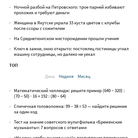
Ночной разбой на Петровского: трое парней избивают
прохожих и требуют деньги
Женщина в Якутске украла 33 куста цветов с клумбы
после ссоры с сожителем
На Среднетюнгском месторождении прошли учения
Ключ в замке, окно открыто: постоялец гостиницы угнал
машину сотрудницы, но далеко не уехал
ТОП
День
Неделя
Месяц
Математический челлендж: решите пример (640 − 320) :
(70 − 50) · 16 + 192 : (80 − 64)
Спичечная головоломка: 99 − 38 = 53 — найдите решение
за один ход
Тест на знание советского мультфильма «Бременские
музыканты»: 7 вопросов с ответами
«Не хочу, чтобы он жил у нас!»: поступление племянника