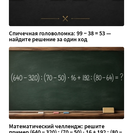
Спичечная головоломка: 99 − 38 = 53 —
найдите решение за один ход
Математический челлендж: решите
пример (640 − 320) : (70 − 50) · 16 + 192 : (80 −