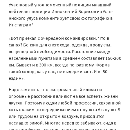
Участковый уполномоченный полиции младший
лейтенант полиции Иннокентий Борисов из Усть-
Янского улуса комментирует свою фотографию в
Инстаграм*:
⠀
«Вот приехал с очередной командировки. Что в
санях? Бензин для снегохода, одежда, продукты,
вещи первой необходимости. Расстояние между
населенными пунктами в среднем составляет 150-200
км. Бывает и в 300 км, всегда по-разному. Форма
такой холод, как у нас, не выдерживает. И в -50
ездим».
Надо заметить, что экстремальный климат и
огромные расстояния влияют на все аспекты жизни
якутян. Поэтому людям любой профессии, связанной
хоть с каким-то передвижением от пункта А в пункт Б
или трудом на открытом воздухе, приходится
несладко зимой. Многие нередко забывают, сидя в
теплых офисах, насколько им повезло, что не надо