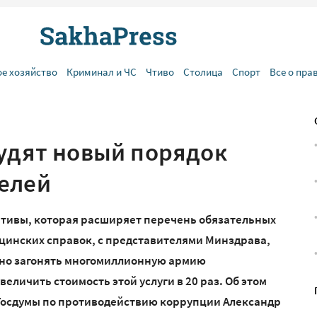
ое хозяйство
Криминал и ЧС
Чтиво
Столица
Спорт
Все о пра
судят новый порядок
елей
ативы, которая расширяет перечень обязательных
цинских справок, с представителями Минздрава,
ьно загонять многомиллионную армию
величить стоимость этой услуги в 20 раз. Об этом
Госдумы по противодействию коррупции Александр