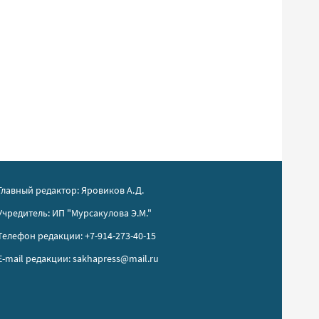
Главный редактор: Яровиков А.Д.
Учредитель: ИП "Мурсакулова Э.М."
Телефон редакции: +7-914-273-40-15
E-mail редакции: sakhapress@mail.ru