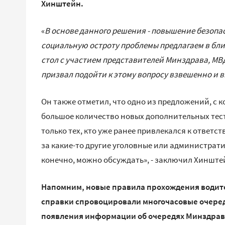
Хинштейн.
«
В основе данного решения - повышение безопа
социальную остроту проблемы предлагаем в бл
стол с участием представителей Минздрава, МВ
призвал подойти к этому вопросу взвешенно и 
Он также отметил, что одно из предложений, с к
большое количество новых дополнительных тесто
только тех, кто уже ранее привлекался к ответс
за какие-то другие уголовные или администрат
конечно, можно обсуждать», - заключил Хинште
Напомним, новые правила прохождения водит
справки спровоцировали многочасовые очереди
появления информации об очередях Минздрав 