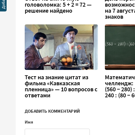
головоломка: 5 + 2 = 72 —
возможнос
решение найдено
на 7 август
знаков
Тест на знание цитат из
Математич
фильма «Кавказская
челлендж:
пленница» — 10 вопросов с
(560 − 280) :
ответами
240 : (80 − 6
ДОБАВИТЬ КОММЕНТАРИЙ
Имя