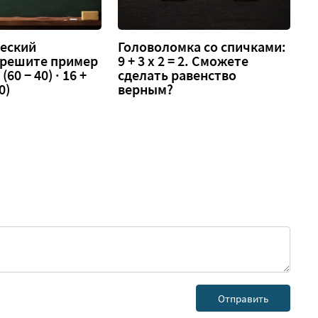
еский
Головоломка со спичками:
 решите пример
9 + 3 х 2 = 2. Сможете
 (60 − 40) · 16 +
сделать равенство
0)
верным?