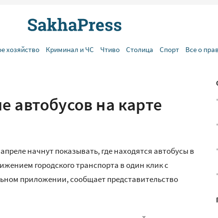
ое хозяйство
Криминал и ЧС
Чтиво
Столица
Спорт
Все о пра
е автобусов на карте
апреле начнут показывать, где находятся автобусы в
ижением городского транспорта в один клик с
бильном приложении, сообщает представительство