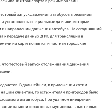
слеживания транспорта в режиме онлайн.
 тестовый запуск движения автобусов в реальном
ли установлены специальные датчики, которые
 и направлении движения автобуса. На сегодняшний
ва к передаче данных 2ГИС для трансляции в
ремени на карте появятся и частные городские
, что тестовый запуск отслеживания движения
едели.
недочетов. В дальнейшем, в приложении хотим
 нашим клиентам, то есть жителям пригородов было
бходимого им автобуса. При удачном внедрении
ивание на мониторах новых муниципальных теплых