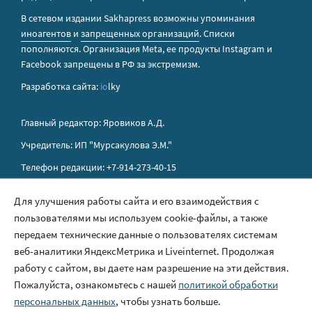
В сетевом издании Sakhapress возможны упоминания
иноагентов
и
запрещенных организаций
. Списки
пополняются. Организация Metа, ее продукты Instagram и
Facebook запрещены в РФ за экстремизм.
Разработка сайта:
io
lky
Главный редактор: Яровиков А.Д.
Учредитель: ИП "Мурсакулова Э.М."
Телефон редакции: +7-914-273-40-15
E-mail редакции: sakhapress@mail.ru
Для улучшения работы сайта и его взаимодействия с
пользователями мы используем cookie-файлы, а также
Правила сайта
передаем технические данные о пользователях системам
Политика обработки персональных данных
веб-аналитики ЯндексМетрика и Liveinternet. Продолжая
работу с сайтом, вы даете нам разрешение на эти действия.
Размещение рекламы
Пожалуйста, ознакомьтесь с нашей
политикой обработки
Контакты
персональных данных
, чтобы узнать больше.