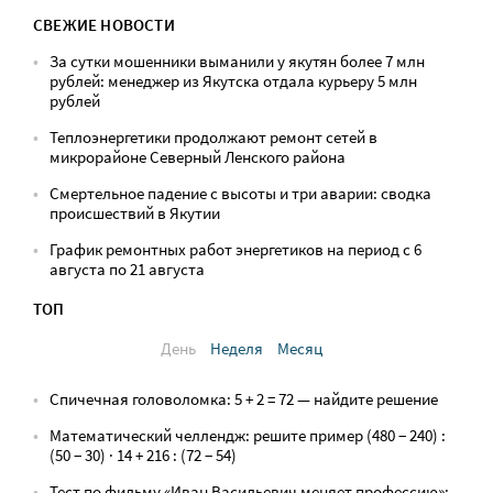
СВЕЖИЕ НОВОСТИ
За сутки мошенники выманили у якутян более 7 млн
рублей: менеджер из Якутска отдала курьеру 5 млн
рублей
Теплоэнергетики продолжают ремонт сетей в
микрорайоне Северный Ленского района
Смертельное падение с высоты и три аварии: сводка
происшествий в Якутии
График ремонтных работ энергетиков на период с 6
августа по 21 августа
ТОП
День
Неделя
Месяц
Спичечная головоломка: 5 + 2 = 72 — найдите решение
Математический челлендж: решите пример (480 − 240) :
(50 − 30) · 14 + 216 : (72 − 54)
Тест по фильму «Иван Васильевич меняет профессию»: