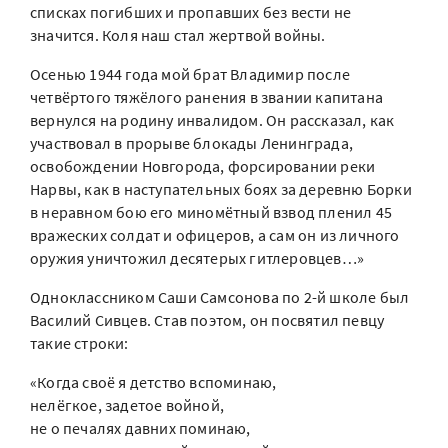
списках погибших и пропавших без вести не
значится. Коля наш стал жертвой войны.
Осенью 1944 года мой брат Владимир после
четвёртого тяжёлого ранения в звании капитана
вернулся на родину инвалидом. Он рассказал, как
участвовал в прорыве блокады Ленинграда,
освобождении Новгорода, форсировании реки
Нарвы, как в наступательных боях за деревню Борки
в неравном бою его миномётный взвод пленил 45
вражеских солдат и офицеров, а сам он из личного
оружия уничтожил десятерых гитлеровцев…»
Одноклассником Саши Самсонова по 2-й школе был
Василий Сивцев. Став поэтом, он посвятил певцу
такие строки:
«Когда своё я детство вспоминаю,
нелёгкое, задетое войной,
не о печалях давних поминаю,