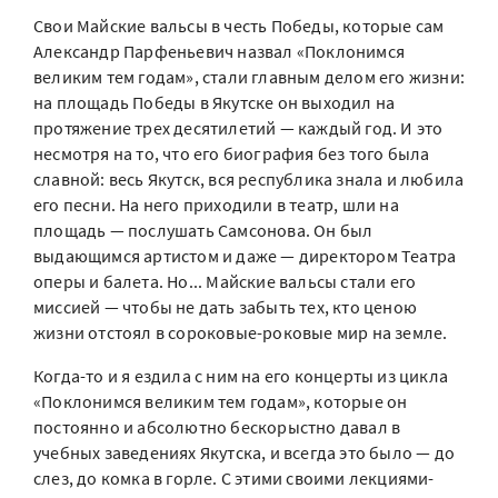
Свои Майские вальсы в честь Победы, которые сам
Александр Парфеньевич назвал «Поклонимся
великим тем годам», стали главным делом его жизни:
на площадь Победы в Якутске он выходил на
протяжение трех десятилетий — каждый год. И это
несмотря на то, что его биография без того была
славной: весь Якутск, вся республика знала и любила
его песни. На него приходили в театр, шли на
площадь — послушать Самсонова. Он был
выдающимся артистом и даже — директором Театра
оперы и балета. Но... Майские вальсы стали его
миссией — чтобы не дать забыть тех, кто ценою
жизни отстоял в сороковые-роковые мир на земле.
Когда-то и я ездила с ним на его концерты из цикла
«Поклонимся великим тем годам», которые он
постоянно и абсолютно бескорыстно давал в
учебных заведениях Якутска, и всегда это было — до
слез, до комка в горле. С этими своими лекциями-