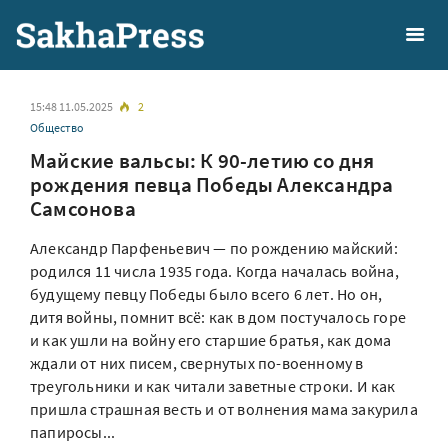
15:48 11.05.2025
2
Общество
Майские вальсы: К 90-летию со дня
рождения певца Победы Александра
Самсонова
Александр Парфеньевич — по рождению майский:
родился 11 числа 1935 года. Когда началась война,
будущему певцу Победы было всего 6 лет. Но он,
дитя войны, помнит всё: как в дом постучалось горе
и как ушли на войну его старшие братья, как дома
ждали от них писем, свернутых по-военному в
треугольники и как читали заветные строки. И как
пришла страшная весть и от волнения мама закурила
папиросы...