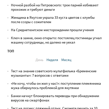
Ночной разбой на Петровского: трое парней избивают
прохожих и требуют деньги
Женщина в Якутске украла 33 куста цветов с клумбы
после ссоры с сожителем
На Среднетюнгском месторождении прошли учения
Ключ в замке, окно открыто: постоялец гостиницы угнал
машину сотрудницы, но далеко не уехал
ТОП
День
Неделя
Месяц
Тест на знание советского мультфильма «Бременские
музыканты»: 7 вопросов с ответами
«Не хочу, чтобы он жил у нас!»: поступление племянника
мужа обернулось проблемой для якутянки
Банки начнут блокировать переводы при обнаружении
вирусов на смартфонах
Тест на логику: пляжный отдых. Сможете решить за 10