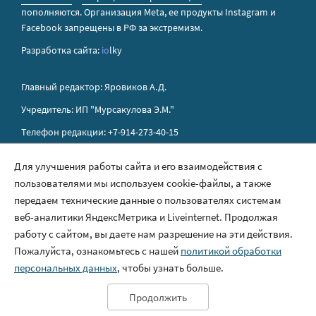
пополняются. Организация Metа, ее продукты Instagram и
Facebook запрещены в РФ за экстремизм.
Разработка сайта:
io
lky
Главный редактор: Яровиков А.Д.
Учредитель: ИП "Мурсакулова Э.М."
Телефон редакции: +7-914-273-40-15
E-mail редакции: sakhapress@mail.ru
Для улучшения работы сайта и его взаимодействия с
пользователями мы используем cookie-файлы, а также
Правила сайта
передаем технические данные о пользователях системам
Политика обработки персональных данных
веб-аналитики ЯндексМетрика и Liveinternet. Продолжая
работу с сайтом, вы даете нам разрешение на эти действия.
Размещение рекламы
Пожалуйста, ознакомьтесь с нашей
политикой обработки
Контакты
персональных данных
, чтобы узнать больше.
Продолжить