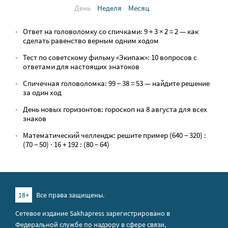
День
Неделя
Месяц
Ответ на головоломку со спичками: 9 + 3 × 2 = 2 — как
сделать равенство верным одним ходом
Тест по советскому фильму «Экипаж»: 10 вопросов с
ответами для настоящих знатоков
Спичечная головоломка: 99 − 38 = 53 — найдите решение
за один ход
День новых горизонтов: гороскоп на 8 августа для всех
знаков
Математический челлендж: решите пример (640 − 320) :
(70 − 50) · 16 + 192 : (80 − 64)
18+
Все права защищены.
Сетевое издание Sakhapress зарегистрировано в
Федеральной службе по надзору в сфере связи,