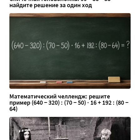
найдите решение за один ход
Математический челлендж: решите
пример (640 − 320) : (70 − 50) · 16 + 192 : (80 −
64)