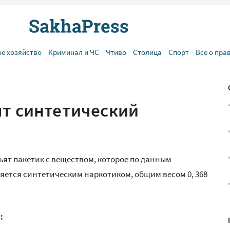
ое хозяйство
Криминал и ЧС
Чтиво
Столица
Спорт
Все о пра
ят синтетический
ъят пакетик с веществом, которое по данным
ется синтетическим наркотиком, общим весом 0, 368
: