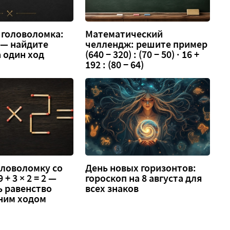
 головоломка:
Математический
3 — найдите
челлендж: решите пример
 один ход
(640 − 320) : (70 − 50) · 16 +
192 : (80 − 64)
оловоломку со
День новых горизонтов:
 + 3 × 2 = 2 —
гороскоп на 8 августа для
ь равенство
всех знаков
ним ходом