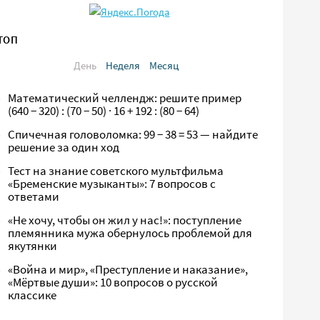
ТОП
День
Неделя
Месяц
Математический челлендж: решите пример
(640 − 320) : (70 − 50) · 16 + 192 : (80 − 64)
Спичечная головоломка: 99 − 38 = 53 — найдите
решение за один ход
Тест на знание советского мультфильма
«Бременские музыканты»: 7 вопросов с
ответами
«Не хочу, чтобы он жил у нас!»: поступление
племянника мужа обернулось проблемой для
якутянки
«Война и мир», «Преступление и наказание»,
«Мёртвые души»: 10 вопросов о русской
классике