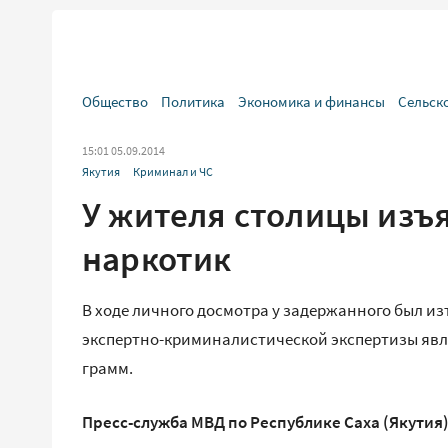
Общество
Политика
Экономика и финансы
Сельск
15:01 05.09.2014
Якутия
Криминал и ЧС
У жителя столицы изъ
наркотик
В ходе личного досмотра у задержанного был из
экспертно-криминалистической экспертизы явля
грамм.
Пресс-служба МВД по Республике Саха (Якутия)