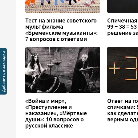
Тест на знание советского
Спичечная
мультфильма
99 − 38 = 5
«Бременские музыканты»:
решение за
7 вопросов с ответами
«Война и мир»,
Ответ на г
«Преступление и
спичками: 9
наказание», «Мёртвые
как сделат
души»: 10 вопросов о
верным од
русской классике