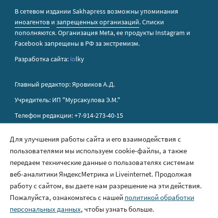
В сетевом издании Sakhapress возможны упоминания
иноагентов
и
запрещенных организаций
. Списки
пополняются. Организация Metа, ее продукты Instagram и
Facebook запрещены в РФ за экстремизм.
Разработка сайта:
io
lky
Главный редактор: Яровиков А.Д.
Учредитель: ИП "Мурсакулова Э.М."
Телефон редакции: +7-914-273-40-15
E-mail редакции: sakhapress@mail.ru
Для улучшения работы сайта и его взаимодействия с
пользователями мы используем cookie-файлы, а также
Правила сайта
передаем технические данные о пользователях системам
Политика обработки персональных данных
веб-аналитики ЯндексМетрика и Liveinternet. Продолжая
работу с сайтом, вы даете нам разрешение на эти действия.
Размещение рекламы
Пожалуйста, ознакомьтесь с нашей
политикой обработки
Контакты
персональных данных
, чтобы узнать больше.