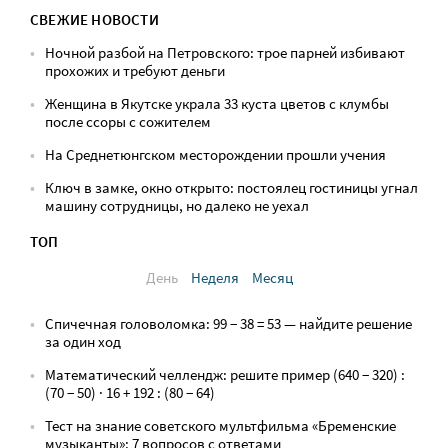
СВЕЖИЕ НОВОСТИ
Ночной разбой на Петровского: трое парней избивают
прохожих и требуют деньги
Женщина в Якутске украла 33 куста цветов с клумбы
после ссоры с сожителем
На Среднетюнгском месторождении прошли учения
Ключ в замке, окно открыто: постоялец гостиницы угнал
машину сотрудницы, но далеко не уехал
ТОП
День
Неделя
Месяц
Спичечная головоломка: 99 − 38 = 53 — найдите решение
за один ход
Математический челлендж: решите пример (640 − 320) :
(70 − 50) · 16 + 192 : (80 − 64)
Тест на знание советского мультфильма «Бременские
музыканты»: 7 вопросов с ответами