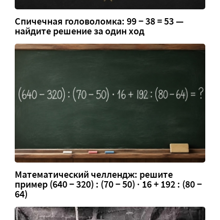
Спичечная головоломка: 99 − 38 = 53 —
найдите решение за один ход
Математический челлендж: решите
пример (640 − 320) : (70 − 50) · 16 + 192 : (80 −
64)