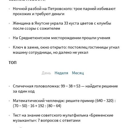
Ночной разбой на Петровского: трое парней избивают
прохожих и требуют деньги
Женщина в Якутске украла 33 куста цветов с клумбы
после ссоры с сожителем
На Среднетюнгском месторождении прошли учения
Ключ в замке, окно открыто: постоялец гостиницы угнал
машину сотрудницы, но далеко не уехал
ТОП
День
Неделя
Месяц
Спичечная головоломка: 99 − 38 = 53 — найдите решение
за один ход
Математический челлендж: решите пример (640 − 320) :
(70 − 50) · 16 + 192 : (80 − 64)
Тест на знание советского мультфильма «Бременские
музыканты»: 7 вопросов с ответами