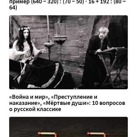
пример (640 − 320) : (70 − 50) · 16 + 192 : (80 −
64)
«Война и мир», «Преступление и
наказание», «Мёртвые души»: 10 вопросов
о русской классике