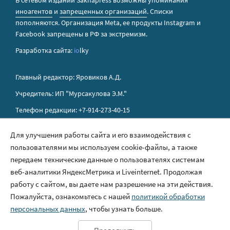
В сетевом издании Sakhapress возможны упоминания
иноагентов
и
запрещенных организаций
. Списки
пополняются. Организация Metа, ее продукты Instagram и
Facebook запрещены в РФ за экстремизм.
Разработка сайта:
io
lky
Главный редактор: Яровиков А.Д.
Учредитель: ИП "Мурсакулова Э.М."
Телефон редакции: +7-914-273-40-15
E-mail редакции: sakhapress@mail.ru
Для улучшения работы сайта и его взаимодействия с
пользователями мы используем cookie-файлы, а также
Правила сайта
передаем технические данные о пользователях системам
Политика обработки персональных данных
веб-аналитики ЯндексМетрика и Liveinternet. Продолжая
работу с сайтом, вы даете нам разрешение на эти действия.
Размещение рекламы
Пожалуйста, ознакомьтесь с нашей
политикой обработки
Контакты
персональных данных
, чтобы узнать больше.