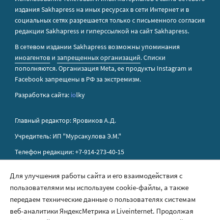
издания Sakhapress на иных ресурсах в сети Интернет и в
социальных сетях разрешается только с письменного согласия
редакции Sakhapress и гиперссылкой на сайт Sakhapress.
В сетевом издании Sakhapress возможны упоминания
иноагентов
и
запрещенных организаций
. Списки
пополняются. Организация Metа, ее продукты Instagram и
Facebook запрещены в РФ за экстремизм.
Разработка сайта:
io
lky
Главный редактор: Яровиков А.Д.
Учредитель: ИП "Мурсакулова Э.М."
Телефон редакции: +7-914-273-40-15
E-mail редакции: sakhapress@mail.ru
Для улучшения работы сайта и его взаимодействия с
пользователями мы используем cookie-файлы, а также
Правила сайта
передаем технические данные о пользователях системам
Политика обработки персональных данных
веб-аналитики ЯндексМетрика и Liveinternet. Продолжая