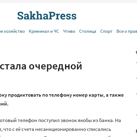
ое хозяйство
Криминал и ЧС
Чтиво
Столица
Спорт
Все о пра
 стала очередной
у продиктовать по телефону номер карты, а также
ний.
отовый телефон поступил звонок якобы из банка. На
, что с её счета несанкционированно списались