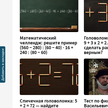
Математический
Головоломк
челлендж: решите пример
9 + 3 х 2 =
(560 − 280) : (60 − 40) · 16 +
сделать ра
240 : (80 − 60)
верным?
Спичечная головоломка: 5
Тест по фи
+ 2 = 72 — найдите
Васильеви