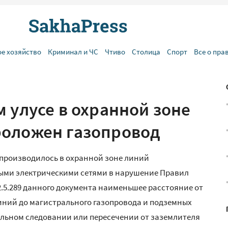
ое хозяйство
Криминал и ЧС
Чтиво
Столица
Спорт
Все о пра
 улусе в охранной зоне
роложен газопровод
 производилось в охранной зоне линий
ными электрическими сетями в нарушение Правил
2.5.289 данного документа наименьшее расстояние от
ний до магистрального газопровода и подземных
лельном следовании или пересечении от заземлителя