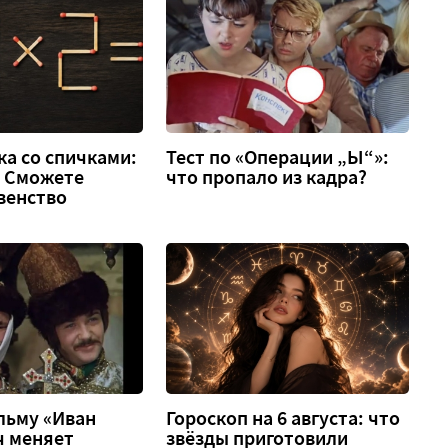
а со спичками:
Тест по «Операции „Ы“»:
 2. Сможете
что пропало из кадра?
венство
льму «Иван
Гороскоп на 6 августа: что
ч меняет
звёзды приготовили