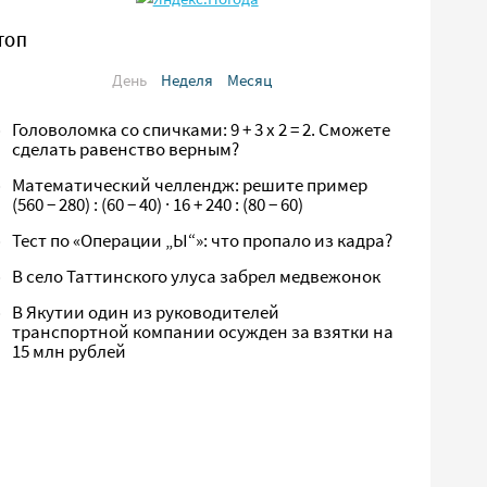
ТОП
День
Неделя
Месяц
Головоломка со спичками: 9 + 3 х 2 = 2. Сможете
сделать равенство верным?
Математический челлендж: решите пример
(560 − 280) : (60 − 40) · 16 + 240 : (80 − 60)
Тест по «Операции „Ы“»: что пропало из кадра?
В село Таттинского улуса забрел медвежонок
В Якутии один из руководителей
транспортной компании осужден за взятки на
15 млн рублей