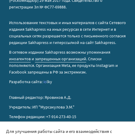
(Роскомнадзор) 29 мая 2017 года. Свидетельство о
регистрации Эл № ФС77-69888.
Использование текстовых и иных материалов с сайта Сетевого
издания Sakhapress на иных ресурсах в сети Интернет и в
социальных сетях разрешается только с письменного согласия
редакции Sakhapress и гиперссылкой на сайт Sakhapress.
В сетевом издании Sakhapress возможны упоминания
иноагентов
и
запрещенных организаций
. Списки
пополняются. Организация Metа, ее продукты Instagram и
Facebook запрещены в РФ за экстремизм.
Разработка сайта:
io
lky
Главный редактор: Яровиков А.Д.
Учредитель: ИП "Мурсакулова Э.М."
Телефон редакции: +7-914-273-40-15
E-mail редакции: sakhapress@mail.ru
Для улучшения работы сайта и его взаимодействия с