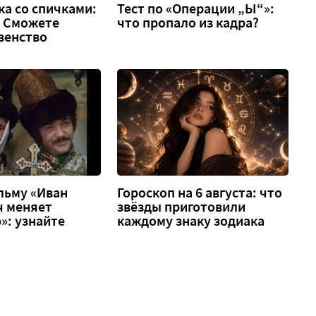
а со спичками:
Тест по «Операции „Ы“»:
 2. Сможете
что пропало из кадра?
венство
льму «Иван
Гороскоп на 6 августа: что
ч меняет
звёзды приготовили
»: узнайте
каждому знаку зодиака