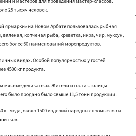
ений и мастеров для проведения мастер-классов.
ло 25 тысяч человек.
ой ярмарки» на Новом Арбате пользовалась рыбная
вяленая, копченая рыба, креветка, икра, чир, муксун,
сего более 60 наименований морепродуктов.
азличных видах. Особой популярностью у гостей
е 4500 кг продукта.
м мясные деликатесы. Жители и гости столицы
его было продано было свыше 11,5 тонн продукции.
0 кг меда, около 1500 изделий народных промыслов и
апитков.
ие в мастер-классах по традиционным народным