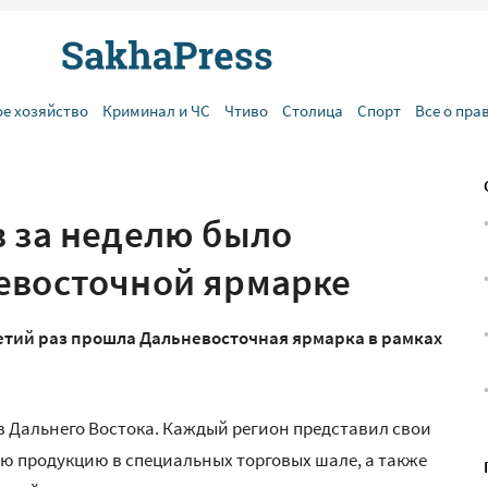
ое хозяйство
Криминал и ЧС
Чтиво
Столица
Спорт
Все о пра
в за неделю было
евосточной ярмарке
третий раз прошла Дальневосточная ярмарка в рамках
ов Дальнего Востока. Каждый регион представил свои
ю продукцию в специальных торговых шале, а также