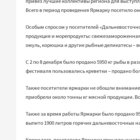
привёз лучшие коллективы региона для выступл
Всего в период проведения Ярмарку посетило око
Особым спросом у посетителей «Дальневосточн
продукция и морепродукты: свежезамороженная, 
омуль, корюшка и другие рыбные деликатесы – в
С 2 по 8 декабря было продано 5950 кг рыбы в р
фестиваля пользовались креветки – продано боле
Также посетители ярмарки не обошли внимание
приобрели около тонны кг мясной продукции. Вс
Также за время работы Ярмарки было продано 95
выпито 1900 литров горячих дальневосточных н
Кроме того, посетители Ярмарки приняли участ