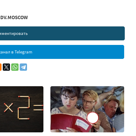
 DDV.MOSCOW
мментировать
анал в Telegram