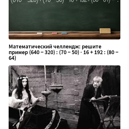
Математический челлендж: решите
пример (640 − 320) : (70 − 50) · 16 + 192 : (80 −
64)