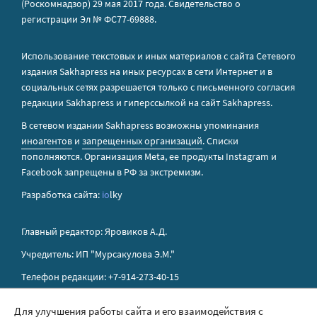
(Роскомнадзор) 29 мая 2017 года. Свидетельство о
регистрации Эл № ФС77-69888.
Использование текстовых и иных материалов с сайта Сетевого
издания Sakhapress на иных ресурсах в сети Интернет и в
социальных сетях разрешается только с письменного согласия
редакции Sakhapress и гиперссылкой на сайт Sakhapress.
В сетевом издании Sakhapress возможны упоминания
иноагентов
и
запрещенных организаций
. Списки
пополняются. Организация Metа, ее продукты Instagram и
Facebook запрещены в РФ за экстремизм.
Разработка сайта:
io
lky
Главный редактор: Яровиков А.Д.
Учредитель: ИП "Мурсакулова Э.М."
Телефон редакции: +7-914-273-40-15
E-mail редакции: sakhapress@mail.ru
Для улучшения работы сайта и его взаимодействия с