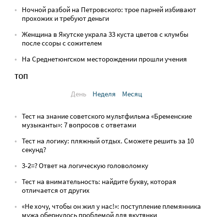
Ночной разбой на Петровского: трое парней избивают
прохожих и требуют деньги
Женщина в Якутске украла 33 куста цветов с клумбы
после ссоры с сожителем
На Среднетюнгском месторождении прошли учения
ТОП
День
Неделя
Месяц
Тест на знание советского мультфильма «Бременские
музыканты»: 7 вопросов с ответами
Тест на логику: пляжный отдых. Сможете решить за 10
секунд?
3-2=? Ответ на логическую головоломку
Тест на внимательность: найдите букву, которая
отличается от других
«Не хочу, чтобы он жил у нас!»: поступление племянника
мужа обернулось проблемой для якутянки