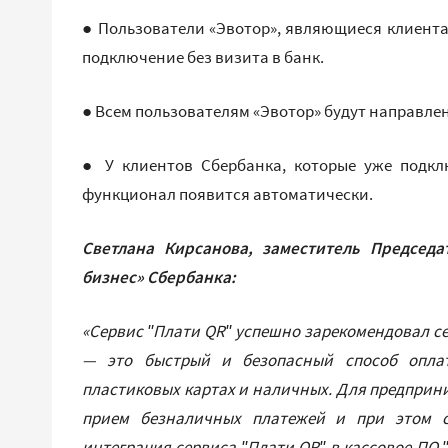
● Пользователи «Эвотор», являющиеся клиента
подключение без визита в банк.
● Всем пользователям «Эвотор» будут направл
● У клиентов Сбербанка, которые уже подкл
функционал появится автоматически.
Светлана Кирсанова, заместитель Председа
бизнес» Сбербанка:
«Сервис ʺПлати QRʺ успешно зарекомендовал себ
— это быстрый и безопасный способ оплат
пластиковых картах и наличных. Для предпри
прием безналичных платежей и при этом со
интеграция сервиса ʺПлати QRʺ в кассовое ПО