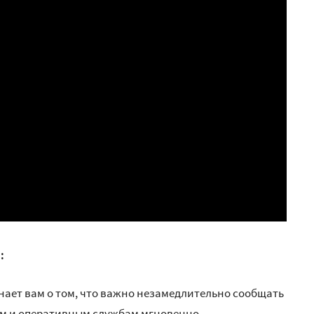
:
нает вам о том, что важно незамедлительно сообщать
ым и оперативным службам мгновенно