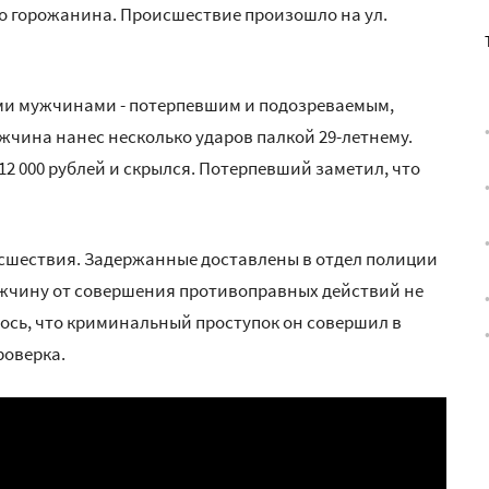
го горожанина. Происшествие произошло на ул.
ми мужчинами - потерпевшим и подозреваемым,
жчина нанес несколько ударов палкой 29-летнему.
2 000 рублей и скрылся. Потерпевший заметил, что
исшествия. Задержанные доставлены в отдел полиции
мужчину от совершения противоправных действий не
ось, что криминальный проступок он совершил в
роверка.