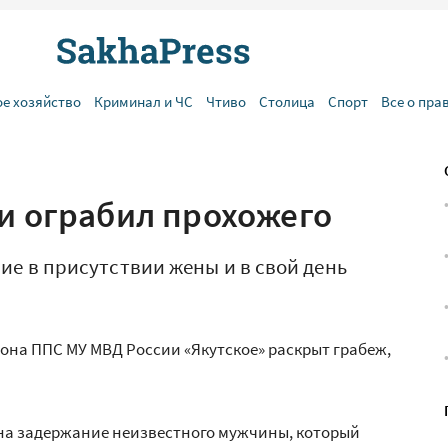
ое хозяйство
Криминал и ЧС
Чтиво
Столица
Спорт
Все о пра
 и ограбил прохожего
е в присутствии жены и в свой день
на ППС МУ МВД России «Якутское» раскрыт грабеж,
 на задержание неизвестного мужчины, который