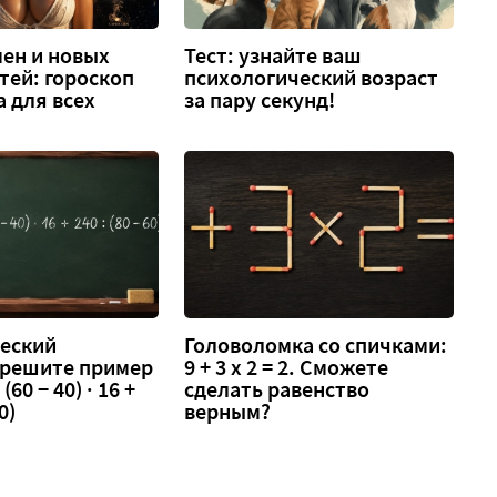
ен и новых
Тест: узнайте ваш
тей: гороскоп
психологический возраст
а для всех
за пару секунд!
еский
Головоломка со спичками:
 решите пример
9 + 3 х 2 = 2. Сможете
 (60 − 40) · 16 +
сделать равенство
0)
верным?