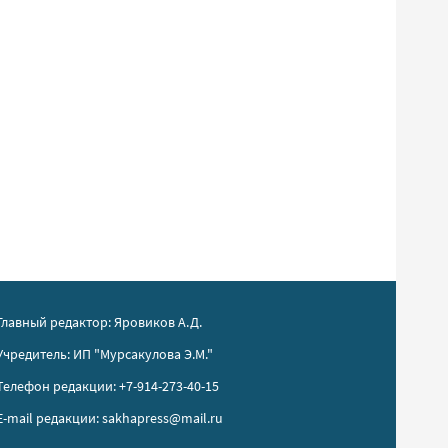
Главный редактор: Яровиков А.Д.
Учредитель: ИП "Мурсакулова Э.М."
Телефон редакции: +7-914-273-40-15
E-mail редакции: sakhapress@mail.ru