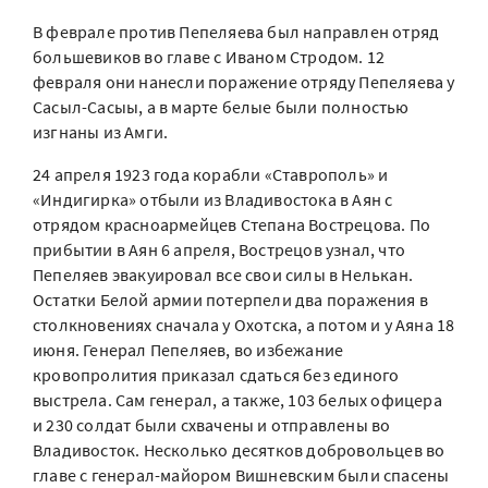
В феврале против Пепеляева был направлен отряд
большевиков во главе с Иваном Стродом. 12
февраля они нанесли поражение отряду Пепеляева у
Сасыл-Сасыы, а в марте белые были полностью
изгнаны из Амги.
24 апреля 1923 года корабли «Ставрополь» и
«Индигирка» отбыли из Владивостока в Аян с
отрядом красноармейцев Степана Вострецова. По
прибытии в Аян 6 апреля, Вострецов узнал, что
Пепеляев эвакуировал все свои силы в Нелькан.
Остатки Белой армии потерпели два поражения в
столкновениях сначала у Охотска, а потом и у Аяна 18
июня. Генерал Пепеляев, во избежание
кровопролития приказал сдаться без единого
выстрела. Сам генерал, а также, 103 белых офицера
и 230 солдат были схвачены и отправлены во
Владивосток. Несколько десятков добровольцев во
главе с генерал-майором Вишневским были спасены