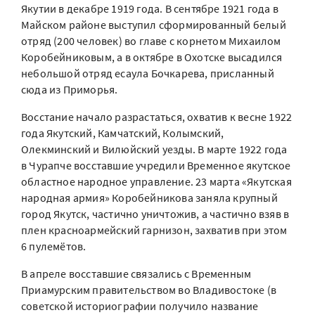
Якутии в декабре 1919 года. В сентябре 1921 года в
Майском районе выступил сформированный белый
отряд (200 человек) во главе с корнетом Михаилом
Коробейниковым, а в октябре в Охотске высадился
небольшой отряд есаула Бочкарева, присланный
сюда из Приморья.
Восстание начало разрастаться, охватив к весне 1922
года Якутский, Камчатский, Колымский,
Олекминский и Вилюйский уезды. В марте 1922 года
в Чурапче восставшие учредили Временное якутское
областное народное управление. 23 марта «Якутская
народная армия» Коробейникова заняла крупный
город Якутск, частично уничтожив, а частично взяв в
плен красноармейский гарнизон, захватив при этом
6 пулемётов.
В апреле восставшие связались с Временным
Приамурским правительством во Владивостоке (в
советской историографии получило название