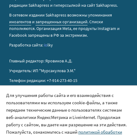
редакции Sakhapress и гиперссылкой на сайт Sakhapress.
В сетевом издании Sakhapress возможны упоминания
иноагентов
и
запрещенных организаций
. Списки
пополняются. Организация Metа, ее продукты Instagram и
Facebook запрещены в РФ за экстремизм.
Разработка сайта:
io
lky
Главный редактор: Яровиков А.Д.
Учредитель: ИП "Мурсакулова Э.М."
Телефон редакции: +7-914-273-40-15
E-mail редакции: sakhapress@mail.ru
Для улучшения работы сайта и его взаимодействия с
пользователями мы используем cookie-файлы, а также
Правила сайта
передаем технические данные о пользователях системам
Политика обработки персональных данных
веб-аналитики ЯндексМетрика и Liveinternet. Продолжая
работу с сайтом, вы даете нам разрешение на эти действия.
Размещение рекламы
Пожалуйста, ознакомьтесь с нашей
политикой обработки
Контакты