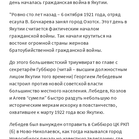
день началась гражданская война в Якутии.
"Ровно сто лет назад – 6 октября 1921 года, отряд
есаула В. Бочкарева занял город Охотск. Этот день в
Якутии считается фактическим началом
гражданской войны. Так начали крутиться на
востоке огромной страны жернова
братоубийственной гражданской войны.
До этого большевистский триумвират во главе с
секретарём Губбюро (читай – высшим должностным
лицом Якутии того времени) Георгием Лебедевым
настроил против новой советской власти
большинство местного населения. Лебедев, Козлов
и Агеев “сумели” быстро раздуть небольшую по
историческим меркам искорку в повстанчество,
охватившее к марту 1922 года всю Якутию.
Лебедев был вынужден отправить в Сиббюро ЦК РКП
(б) в Ново-Николаевск, как тогда назывался город
Новосибирск печально известную телеграмму, где