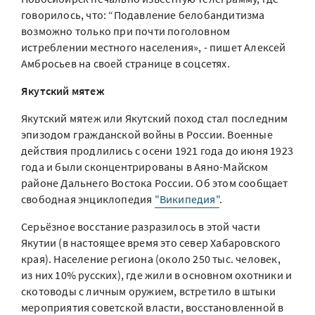
говорилось, что: “Подавление белобандитизма
возможно только при почти поголовном
истреблении местного населения», - пишет Алексей
Амбросьев на своей странице в соцсетях.
Якутский мятеж
Якутский мятеж или Якутский поход стал последним
эпизодом гражданской войны в России. Военные
действия продлились с осени 1921 года до июня 1923
года и были сконцентрированы в Аяно-Майском
районе Дальнего Востока России. Об этом сообщает
свободная энциклопедия
"Википедия"
.
Серьёзное восстание разразилось в этой части
Якутии (в настоящее время это север Хабаровского
края). Население региона (около 250 тыс. человек,
из них 10% русских), где жили в основном охотники и
скотоводы с личным оружием, встретило в штыки
мероприятия советской власти, восстановленной в