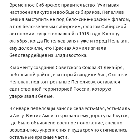
Временное Сибирское правительство. Учитывая
настроения якутов и вообще сибиряков, Пепеляев
решил выступить не под бело-сине-красным флагом,
а под бело-зеленым сибирским, флагом Сибирской
автономии, существовавшей в 1918 году. К концу
октября, когда Пепеляев занял уже и город Нелькан,
ему доложили, что Красная Армия изгнала
белогвардейцев из Владивостока.
К моменту создания Советского Союза 31 декабря,
небольшой район, в который входили Аян, Охотск и
Нелькан, подконтрольные Пепеляеву, оставался
единственной территорией России, которую
удерживали белые.
В январе пепелявцы заняли села Усть-Мая, Усть-Миль
и Амгу. Взятие Амги открывало ему дорогу на Якутск,
где было объявлено военное положение, спешно
возводились укрепления и куда срочно стягивались
остальные красные части.