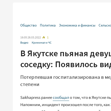
Общество
Политика
Экономика и финансы
Сельск
16:05 28.03.2022
1
Видео
Криминал и ЧС
В Якутске пьяная деву
соседку: Появилось в
Потерпевшая госпитализирована в ме
степени
Sakhapress ранее
сообщал
о том, что в Якутске 
Напомним, инцидент произошел после того, как