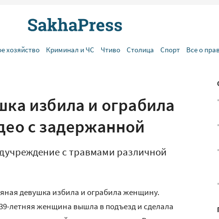
ое хозяйство
Криминал и ЧС
Чтиво
Столица
Спорт
Все о пра
шка избила и ограбила
идео с задержанной
дучреждение с травмами различной
пьяная девушка избила и ограбила женщину.
 39-летняя женщина вышла в подъезд и сделала