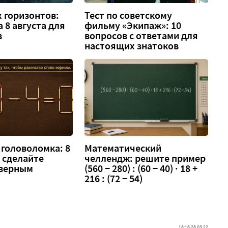
 горизонтов:
Тест по советскому
а 8 августа для
фильму «Экипаж»: 10
в
вопросов с ответами для
настоящих знатоков
головоломка: 8
Математический
 — сделайте
челлендж: решите пример
 верным
(560 − 280) : (60 − 40) · 18 +
216 : (72 − 54)
18:16 28.03.22