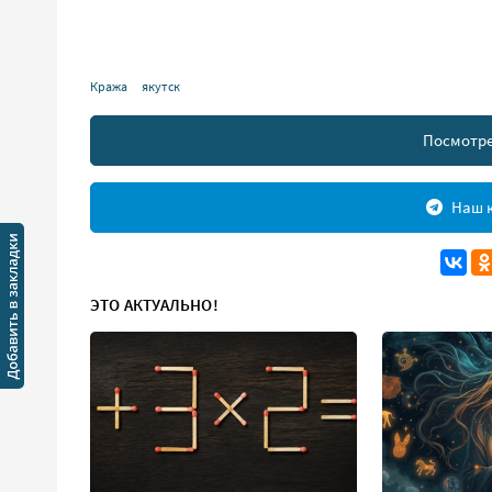
Кража
якутск
Посмотре
Наш к
ЭТО АКТУАЛЬНО!