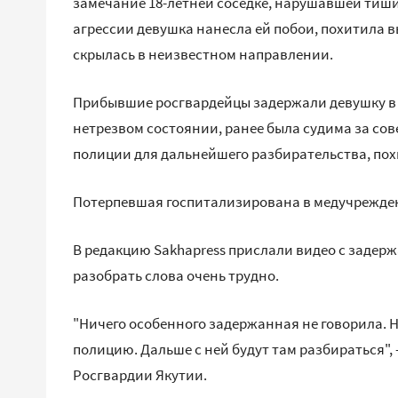
замечание 18-летней соседке, нарушавшей тиши
агрессии девушка нанесла ей побои, похитила 
скрылась в неизвестном направлении.
Прибывшие росгвардейцы задержали девушку в 
нетрезвом состоянии, ранее была судима за сов
полиции для дальнейшего разбирательства, по
Потерпевшая госпитализирована в медучрежден
В редакцию Sakhapress прислали видео с задерж
разобрать слова очень трудно.
"Ничего особенного задержанная не говорила. 
полицию. Дальше с ней будут там разбираться",
Росгвардии Якутии.