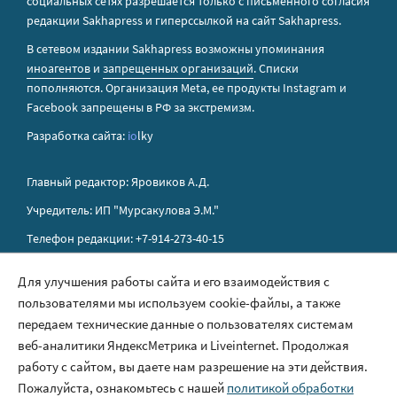
социальных сетях разрешается только с письменного согласия
редакции Sakhapress и гиперссылкой на сайт Sakhapress.
В сетевом издании Sakhapress возможны упоминания
иноагентов
и
запрещенных организаций
. Списки
пополняются. Организация Metа, ее продукты Instagram и
Facebook запрещены в РФ за экстремизм.
Разработка сайта:
io
lky
Главный редактор: Яровиков А.Д.
Учредитель: ИП "Мурсакулова Э.М."
Телефон редакции: +7-914-273-40-15
E-mail редакции: sakhapress@mail.ru
Для улучшения работы сайта и его взаимодействия с
пользователями мы используем cookie-файлы, а также
Правила сайта
передаем технические данные о пользователях системам
Политика обработки персональных данных
веб-аналитики ЯндексМетрика и Liveinternet. Продолжая
работу с сайтом, вы даете нам разрешение на эти действия.
Размещение рекламы
Пожалуйста, ознакомьтесь с нашей
политикой обработки