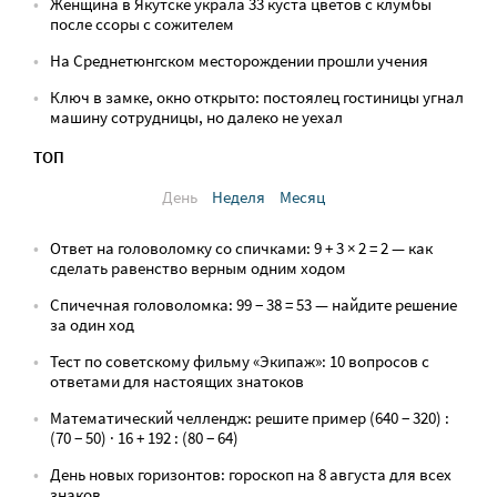
Женщина в Якутске украла 33 куста цветов с клумбы
после ссоры с сожителем
На Среднетюнгском месторождении прошли учения
Ключ в замке, окно открыто: постоялец гостиницы угнал
машину сотрудницы, но далеко не уехал
ТОП
День
Неделя
Месяц
Ответ на головоломку со спичками: 9 + 3 × 2 = 2 — как
сделать равенство верным одним ходом
Спичечная головоломка: 99 − 38 = 53 — найдите решение
за один ход
Тест по советскому фильму «Экипаж»: 10 вопросов с
ответами для настоящих знатоков
Математический челлендж: решите пример (640 − 320) :
(70 − 50) · 16 + 192 : (80 − 64)
День новых горизонтов: гороскоп на 8 августа для всех
знаков