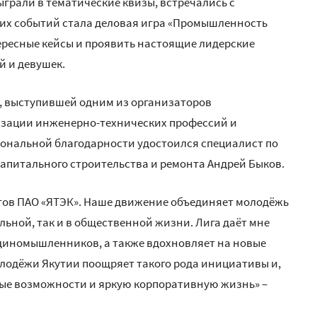
ыграли в тематические квизы, встречались с
ких событий стала деловая игра «Промышленность
ересные кейсы и проявить настоящие лидерские
й и девушек.
, выступившей одним из организаторов
изации инженерно-технических профессий и
ональной благодарности удостоился специалист по
апитального строительства и ремонта Андрей Быков.
тов ПАО «ЯТЭК». Наше движение объединяет молодёжь
льной, так и в общественной жизни. Лига даёт мне
диномышленников, а также вдохновляет на новые
олодёжи Якутии поощряет такого рода инициативы и,
ые возможности и яркую корпоративную жизнь» –