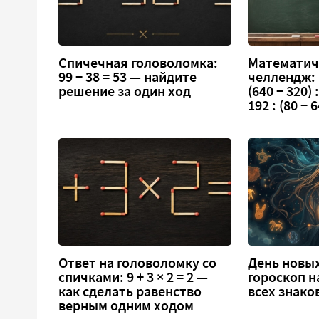
Спичечная головоломка:
Математич
99 − 38 = 53 — найдите
челлендж:
решение за один ход
(640 − 320) :
192 : (80 − 6
Ответ на головоломку со
День новых
спичками: 9 + 3 × 2 = 2 —
гороскоп н
как сделать равенство
всех знако
верным одним ходом