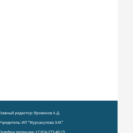
Главный редактор: Яровиков А.Д.
Учредитель: ИП "Мурсакулова Э.М."
Телефон редакции: +7-914-273-40-15