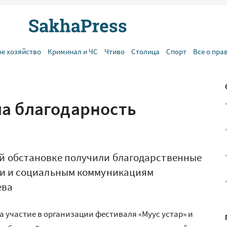
ое хозяйство
Криминал и ЧС
Чтиво
Столица
Спорт
Все о пра
а благодарность
й обстановке получили благодарственные
жи и социальным коммуникациям
ева
 участие в организации фестиваля «Муус устар» и