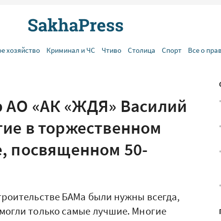
ое хозяйство
Криминал и ЧС
Чтиво
Столица
Спорт
Все о пра
 АО «АК «ЖДЯ» Василий
ие в торжественном
, посвященном 50-
строительстве БАМа были нужны всегда,
 могли только самые лучшие. Многие