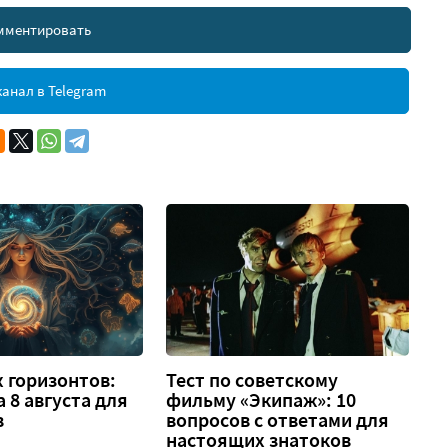
мментировать
анал в Telegram
 горизонтов:
Тест по советскому
а 8 августа для
фильму «Экипаж»: 10
в
вопросов с ответами для
настоящих знатоков