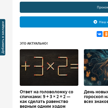
Проко
Наш к
ЭТО АКТУАЛЬНО!
Ответ на головоломку со
День новых
спичками: 9 + 3 × 2 = 2 —
гороскоп н
как сделать равенство
всех знако
верным одним ходом