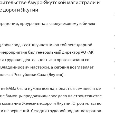
оительстве Амуро-Якутской магистрали и
е дороги Якутии
церемония, приуроченная к полувековому юбилею
од свои своды сотни участников той легендарной
о мероприятия был генеральный директор АО «АК
я трудовая деятельность которого связана со
Владимирович мастером, а сегодня возглавляет
лекса Республики Саха (Якутия).
стве БАМа были нужны всегда, попасть в семидесятые
гие бамовцы продолжили свое дело на строительстве
в компании Железные дороги Якутии. Строительство
ти и свершений. Сегодня трудовой подвиг ветеранов-