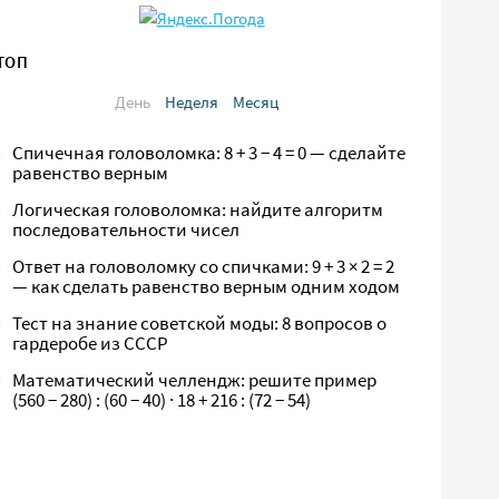
ТОП
День
Неделя
Месяц
Спичечная головоломка: 8 + 3 − 4 = 0 — сделайте
равенство верным
Логическая головоломка: найдите алгоритм
последовательности чисел
Ответ на головоломку со спичками: 9 + 3 × 2 = 2
— как сделать равенство верным одним ходом
Тест на знание советской моды: 8 вопросов о
гардеробе из СССР
Математический челлендж: решите пример
(560 − 280) : (60 − 40) · 18 + 216 : (72 − 54)