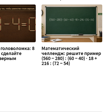
головоломка: 8
Математический
 — сделайте
челлендж: решите пример
 верным
(560 − 280) : (60 − 40) · 18 +
216 : (72 − 54)