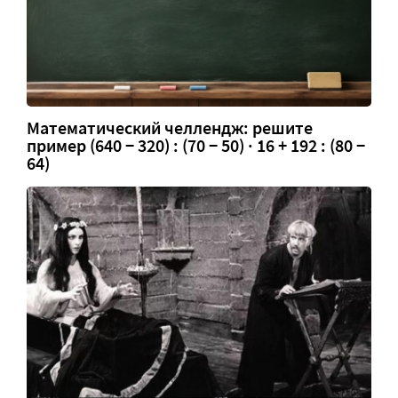
Математический челлендж: решите
пример (640 − 320) : (70 − 50) · 16 + 192 : (80 −
64)