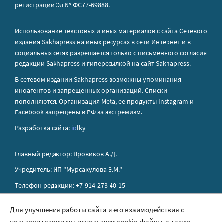
регистрации Эл № ФС77-69888.
Использование текстовых и иных материалов с сайта Сетевого
издания Sakhapress на иных ресурсах в сети Интернет и в
социальных сетях разрешается только с письменного согласия
редакции Sakhapress и гиперссылкой на сайт Sakhapress.
В сетевом издании Sakhapress возможны упоминания
иноагентов
и
запрещенных организаций
. Списки
пополняются. Организация Metа, ее продукты Instagram и
Facebook запрещены в РФ за экстремизм.
Разработка сайта:
io
lky
Главный редактор: Яровиков А.Д.
Учредитель: ИП "Мурсакулова Э.М."
Телефон редакции: +7-914-273-40-15
E-mail редакции: sakhapress@mail.ru
Для улучшения работы сайта и его взаимодействия с
пользователями мы используем cookie-файлы, а также