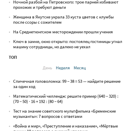
Ночной разбой на Петровского: трое парней избивают
прохожих и требуют деньги
Женщина в Якутске украла 33 куста цветов с клумбы
после ссоры с сожителем
На Среднетюнгском месторождении прошли учения
Ключ в замке, окно открыто: постоялец гостиницы угнал
машину сотрудницы, но далеко не уехал
ТОП
День
Неделя
Месяц
Спичечная головоломка: 99 − 38 = 53 — найдите решение
за один ход
Математический челлендж: решите пример (640 − 320) :
(70 − 50) · 16 + 192 : (80 − 64)
Тест на знание советского мультфильма «Бременские
музыканты»: 7 вопросов с ответами
«Война и мир», «Преступление и наказание», «Мёртвые