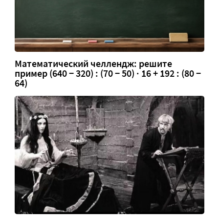
Математический челлендж: решите
пример (640 − 320) : (70 − 50) · 16 + 192 : (80 −
64)