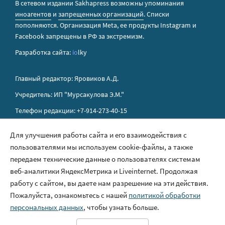
В сетевом издании Sakhapress возможны упоминания
иноагентов
и
запрещенных организаций
. Списки
пополняются. Организация Metа, ее продукты Instagram и
Facebook запрещены в РФ за экстремизм.
Разработка сайта:
io
lky
Главный редактор: Яровиков А.Д.
Учредитель: ИП "Мурсакулова Э.М."
Телефон редакции: +7-914-273-40-15
E-mail редакции: sakhapress@mail.ru
Для улучшения работы сайта и его взаимодействия с
пользователями мы используем cookie-файлы, а также
Правила сайта
передаем технические данные о пользователях системам
Политика обработки персональных данных
веб-аналитики ЯндексМетрика и Liveinternet. Продолжая
работу с сайтом, вы даете нам разрешение на эти действия.
Размещение рекламы
Пожалуйста, ознакомьтесь с нашей
политикой обработки
Контакты
персональных данных
, чтобы узнать больше.