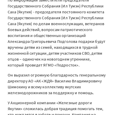
По информации заместителя Председателя
Государственного Собрания (Ил Тумэн) Республики
Саха (Якутия) - председателя постоянного комитета
Государственного Собрания (Ил Тумэн) Республики
Саха (Якутия) по делам военнослужащих, ветеранов
боевых действий, вопросам патриотического
воспитания и общественных организаций
Александра Григорьевича Подголова подарки будут
вручены детям из семей, находящихся в трудной
жизненной ситуации, детям участников СВО, детям
отцов – одиночек на новогоднем утреннике,
который проведет ЯГМО «Подросток».
Он выразил огромную благодарность генеральному
директору АО «АК «ЖДЯ» Василию Владимировичу
Шимохину и всему коллективу якутских
железнодорожников за поддержку и помощь.
У Акционерной компании «Железные дороги
Якутии» сложилась добрая традиция помогать тем,
кто нуждается в заботе и помощи. Компания на