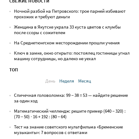
СВЕЖИЕ НОВОСТИ
Ночной разбой на Петровского: трое парней избивают
прохожих и требуют деньги
Женщина в Якутске украла 33 куста цветов с клумбы
после ссоры с сожителем
На Среднетюнгском месторождении прошли учения
Ключ в замке, окно открыто: постоялец гостиницы угнал
машину сотрудницы, но далеко не уехал
ТОП
День
Неделя
Месяц
Спичечная головоломка: 99 − 38 = 53 — найдите решение
за один ход
Математический челлендж: решите пример (640 − 320) :
(70 − 50) · 16 + 192 : (80 − 64)
Тест на знание советского мультфильма «Бременские
музыканты»: 7 вопросов с ответами