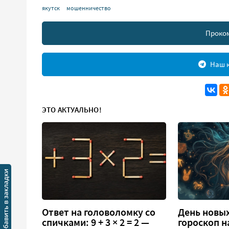
якутск
мошенничество
Проко
Наш к
ЭТО АКТУАЛЬНО!
Ответ на головоломку со
День новых
спичками: 9 + 3 × 2 = 2 —
гороскоп н