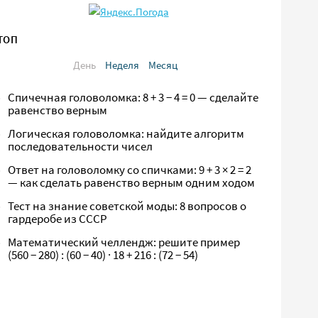
ТОП
День
Неделя
Месяц
Спичечная головоломка: 8 + 3 − 4 = 0 — сделайте
равенство верным
Логическая головоломка: найдите алгоритм
последовательности чисел
Ответ на головоломку со спичками: 9 + 3 × 2 = 2
— как сделать равенство верным одним ходом
Тест на знание советской моды: 8 вопросов о
гардеробе из СССР
Математический челлендж: решите пример
(560 − 280) : (60 − 40) · 18 + 216 : (72 − 54)