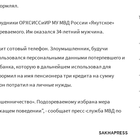
формлял.
рудники ОРХСИССиИР МУ МВД России «Якутское»
еваемого. Им оказался 34-летний мужчина.
едит сотовый телефон. Злоумышленник, будучи
ользовался персональными данными потерпевшего и
банка, которую в дальнейшем использовал для
ормил на имя пенсионера три кредита на сумму
 он потратил на личные нужды.
Мошенничество». Подозреваемому избрана мера
жащем поведении", - сообщает пресс-служба МВД по
SAKHAPRESS