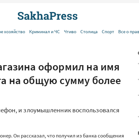
ое хозяйство
Криминал и ЧС
Чтиво
Столица
Спорт
Все о пра
магазина оформил на имя
та на общую сумму более
лефон, и злоумышленник воспользовался
ионер. Он рассказал, что получил из банка сообщения