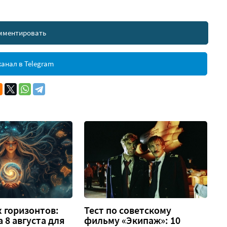
мментировать
анал в Telegram
 горизонтов:
Тест по советскому
а 8 августа для
фильму «Экипаж»: 10