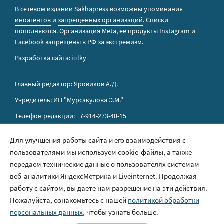
В сетевом издании Sakhapress возможны упоминания
иноагентов
и
запрещенных организаций
. Списки
пополняются. Организация Metа, ее продукты Instagram и
Facebook запрещены в РФ за экстремизм.
Разработка сайта:
io
lky
Главный редактор: Яровиков А.Д.
Учредитель: ИП "Мурсакулова Э.М."
Телефон редакции: +7-914-273-40-15
E-mail редакции: sakhapress@mail.ru
Для улучшения работы сайта и его взаимодействия с
пользователями мы используем cookie-файлы, а также
Правила сайта
передаем технические данные о пользователях системам
Политика обработки персональных данных
веб-аналитики ЯндексМетрика и Liveinternet. Продолжая
работу с сайтом, вы даете нам разрешение на эти действия.
Размещение рекламы
Пожалуйста, ознакомьтесь с нашей
политикой обработки
Контакты
персональных данных
, чтобы узнать больше.