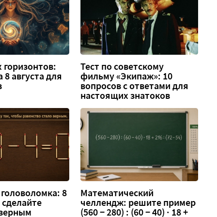
 горизонтов:
Тест по советскому
а 8 августа для
фильму «Экипаж»: 10
в
вопросов с ответами для
настоящих знатоков
головоломка: 8
Математический
 — сделайте
челлендж: решите пример
 верным
(560 − 280) : (60 − 40) · 18 +