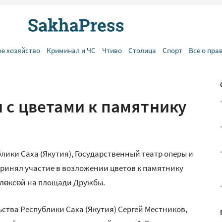
ое хозяйство
Криминал и ЧС
Чтиво
Столица
Спорт
Все о пра
 с цветами к памятнику
у
блики Саха (Якутия), Государственный театр оперы и
принял участие в возложении цветов к памятнику
Өлөксөй на площади Дружбы.
тва Республики Саха (Якутия) Сергей Местников,