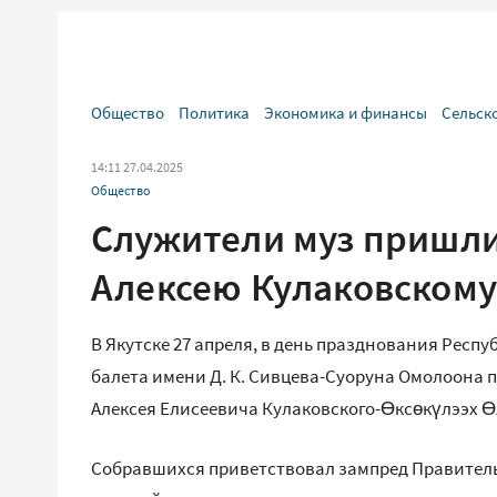
Общество
Политика
Экономика и финансы
Сельск
14:11 27.04.2025
Общество
Служители муз пришли
Алексею Кулаковском
В Якутске 27 апреля, в день празднования Респу
балета имени Д. К. Сивцева-Суоруна Омолоона 
Алексея Елисеевича Кулаковского-Өксөкүлээх 
Собравшихся приветствовал зампред Правительс