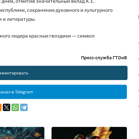
днём, отметив значительный вклад А. Е.
еспублики, сохранение духовного и культурного
и и литературы.
ного лидера красные гвоздики — символ
Пресс-служба ГТОиБ
мментировать
анал в Telegram