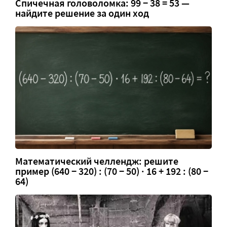
Спичечная головоломка: 99 − 38 = 53 —
найдите решение за один ход
Математический челлендж: решите
пример (640 − 320) : (70 − 50) · 16 + 192 : (80 −
64)