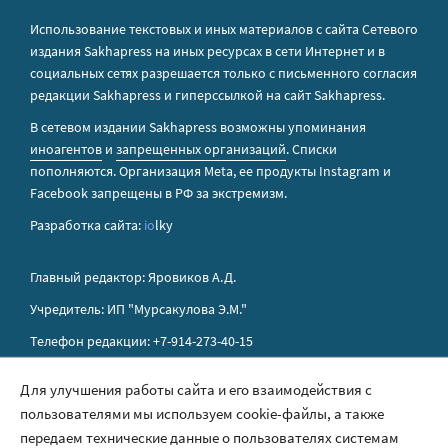
Использование текстовых и иных материалов с сайта Сетевого
издания Sakhapress на иных ресурсах в сети Интернет и в
социальных сетях разрешается только с письменного согласия
редакции Sakhapress и гиперссылкой на сайт Sakhapress.
В сетевом издании Sakhapress возможны упоминания
иноагентов
и
запрещенных организаций
. Списки
пополняются. Организация Metа, ее продукты Instagram и
Facebook запрещены в РФ за экстремизм.
Разработка сайта:
io
lky
Главный редактор: Яровиков А.Д.
Учредитель: ИП "Мурсакулова Э.М."
Телефон редакции: +7-914-273-40-15
E-mail редакции: sakhapress@mail.ru
Для улучшения работы сайта и его взаимодействия с
пользователями мы используем cookie-файлы, а также
Правила сайта
передаем технические данные о пользователях системам