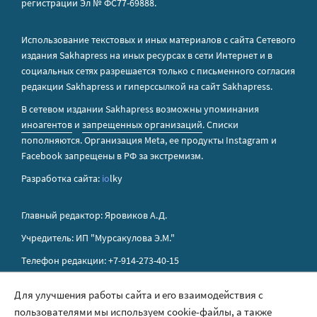
регистрации Эл № ФС77-69888.
Использование текстовых и иных материалов с сайта Сетевого
издания Sakhapress на иных ресурсах в сети Интернет и в
социальных сетях разрешается только с письменного согласия
редакции Sakhapress и гиперссылкой на сайт Sakhapress.
В сетевом издании Sakhapress возможны упоминания
иноагентов
и
запрещенных организаций
. Списки
пополняются. Организация Metа, ее продукты Instagram и
Facebook запрещены в РФ за экстремизм.
Разработка сайта:
io
lky
Главный редактор: Яровиков А.Д.
Учредитель: ИП "Мурсакулова Э.М."
Телефон редакции: +7-914-273-40-15
E-mail редакции: sakhapress@mail.ru
Для улучшения работы сайта и его взаимодействия с
пользователями мы используем cookie-файлы, а также