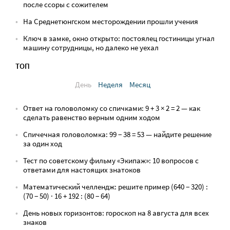
после ссоры с сожителем
На Среднетюнгском месторождении прошли учения
Ключ в замке, окно открыто: постоялец гостиницы угнал
машину сотрудницы, но далеко не уехал
ТОП
День
Неделя
Месяц
Ответ на головоломку со спичками: 9 + 3 × 2 = 2 — как
сделать равенство верным одним ходом
Спичечная головоломка: 99 − 38 = 53 — найдите решение
за один ход
Тест по советскому фильму «Экипаж»: 10 вопросов с
ответами для настоящих знатоков
Математический челлендж: решите пример (640 − 320) :
(70 − 50) · 16 + 192 : (80 − 64)
День новых горизонтов: гороскоп на 8 августа для всех
знаков