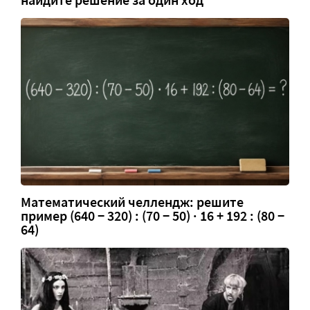
Математический челлендж: решите
пример (640 − 320) : (70 − 50) · 16 + 192 : (80 −
64)