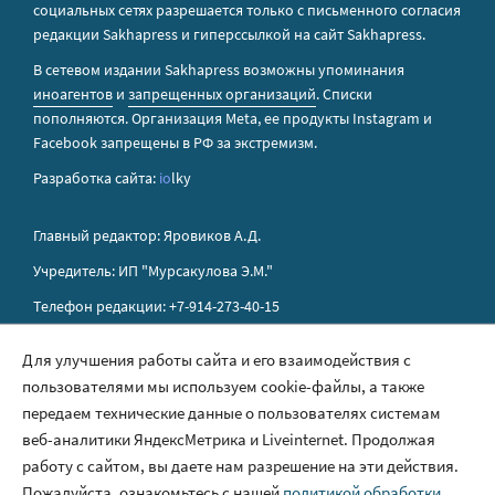
социальных сетях разрешается только с письменного согласия
редакции Sakhapress и гиперссылкой на сайт Sakhapress.
В сетевом издании Sakhapress возможны упоминания
иноагентов
и
запрещенных организаций
. Списки
пополняются. Организация Metа, ее продукты Instagram и
Facebook запрещены в РФ за экстремизм.
Разработка сайта:
io
lky
Главный редактор: Яровиков А.Д.
Учредитель: ИП "Мурсакулова Э.М."
Телефон редакции: +7-914-273-40-15
E-mail редакции: sakhapress@mail.ru
Для улучшения работы сайта и его взаимодействия с
пользователями мы используем cookie-файлы, а также
Правила сайта
передаем технические данные о пользователях системам
Политика обработки персональных данных
веб-аналитики ЯндексМетрика и Liveinternet. Продолжая
работу с сайтом, вы даете нам разрешение на эти действия.
Размещение рекламы
Пожалуйста, ознакомьтесь с нашей
политикой обработки