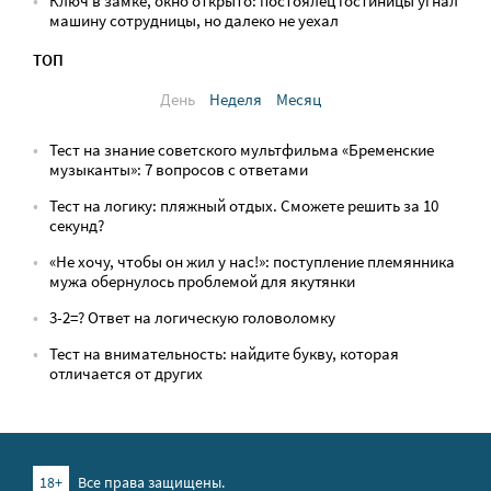
Ключ в замке, окно открыто: постоялец гостиницы угнал
машину сотрудницы, но далеко не уехал
ТОП
День
Неделя
Месяц
Тест на знание советского мультфильма «Бременские
музыканты»: 7 вопросов с ответами
Тест на логику: пляжный отдых. Сможете решить за 10
секунд?
«Не хочу, чтобы он жил у нас!»: поступление племянника
мужа обернулось проблемой для якутянки
3-2=? Ответ на логическую головоломку
Тест на внимательность: найдите букву, которая
отличается от других
18+
Все права защищены.