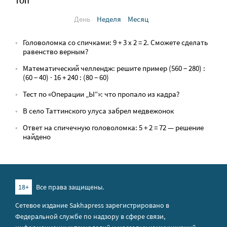
ТОП
День
Неделя
Месяц
Головоломка со спичками: 9 + 3 х 2 = 2. Сможете сделать
равенство верным?
Математический челлендж: решите пример (560 − 280) :
(60 − 40) · 16 + 240 : (80 − 60)
Тест по «Операции „Ы“»: что пропало из кадра?
В село Таттинского улуса забрел медвежонок
Ответ на спичечную головоломка: 5 + 2 = 72 — решение
найдено
18+
Все права защищены.
Сетевое издание Sakhapress зарегистрировано в
Федеральной службе по надзору в сфере связи,