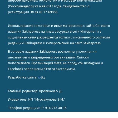
информационных технологий и массовых коммуникаций
(Роскомнадзор) 29 мая 2017 года. Свидетельство о
регистрации Эл № ФС77-69888.
Использование текстовых и иных материалов с сайта Сетевого
издания Sakhapress на иных ресурсах в сети Интернет и в
социальных сетях разрешается только с письменного согласия
редакции Sakhapress и гиперссылкой на сайт Sakhapress.
В сетевом издании Sakhapress возможны упоминания
иноагентов
и
запрещенных организаций
. Списки
пополняются. Организация Metа, ее продукты Instagram и
Facebook запрещены в РФ за экстремизм.
Разработка сайта:
io
lky
Главный редактор: Яровиков А.Д.
Учредитель: ИП "Мурсакулова Э.М."
Телефон редакции: +7-914-273-40-15
E-mail редакции: sakhapress@mail.ru