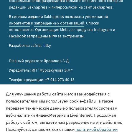
социальных сетях разрешается только с письменного согласия
редакции Sakhapress и гиперссылкой на сайт Sakhapress.
В сетевом издании Sakhapress возможны упоминания
иноагентов
и
запрещенных организаций
. Списки
пополняются. Организация Metа, ее продукты Instagram и
Facebook запрещены в РФ за экстремизм.
Разработка сайта:
io
lky
Главный редактор: Яровиков А.Д.
Учредитель: ИП "Мурсакулова Э.М."
Телефон редакции: +7-914-273-40-15
E-mail редакции: sakhapress@mail.ru
Для улучшения работы сайта и его взаимодействия с
пользователями мы используем cookie-файлы, а также
Правила сайта
передаем технические данные о пользователях системам
Политика обработки персональных данных
веб-аналитики ЯндексМетрика и Liveinternet. Продолжая
работу с сайтом, вы даете нам разрешение на эти действия.
Размещение рекламы
Пожалуйста, ознакомьтесь с нашей
политикой обработки