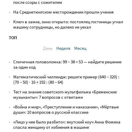
после ссоры с сожителем
На Среднетюнгском месторождении прошли учения
Ключ в замке, окно открыто: постоялец гостиницы угнал
машину сотрудницы, но далеко не уехал
ТОП
День
Неделя
Месяц
Спичечная головоломка: 99 − 38 = 53 — найдите решение
за один ход
Математический челлендж: решите пример (640 − 320) :
(70 − 50) · 16 + 192 : (80 − 64)
Тест на знание советского мультфильма «Бременские
музыканты»: 7 вопросов с ответами
«Война и мир», «Преступление и наказание», «Мёртвые
души»: 10 вопросов о русской классике
«Лицо у нее было разбито»: якутский коуч Анна Фомина
спасла женщину от избиения в машине