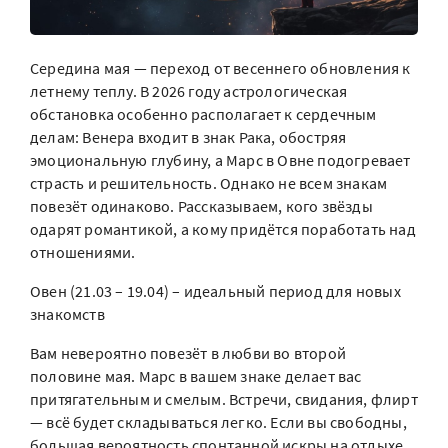
Середина мая — переход от весеннего обновления к
летнему теплу. В 2026 году астрологическая
обстановка особенно располагает к сердечным
делам: Венера входит в знак Рака, обостряя
эмоциональную глубину, а Марс в Овне подогревает
страсть и решительность. Однако не всем знакам
повезёт одинаково. Рассказываем, кого звёзды
одарят романтикой, а кому придётся поработать над
отношениями.
Овен (21.03 – 19.04) – идеальный период для новых
знакомств
Вам невероятно повезёт в любви во второй
половине мая. Марс в вашем знаке делает вас
притягательным и смелым. Встречи, свидания, флирт
— всё будет складываться легко. Если вы свободны,
большая вероятность спонтанной искры на отдыхе