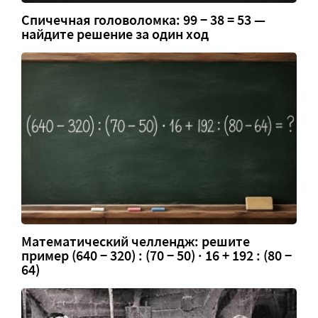
Спичечная головоломка: 99 − 38 = 53 —
найдите решение за один ход
Математический челлендж: решите
пример (640 − 320) : (70 − 50) · 16 + 192 : (80 −
64)