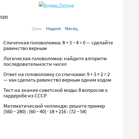
ТОП
День
Неделя
Месяц
Спичечная головоломка: 8 + 3 − 4 = 0 — сделайте
равенство верным
Логическая головоломка: найдите алгоритм
последовательности чисел
Ответ на головоломку со спичками: 9 + 3 × 2 = 2
— как сделать равенство верным одним ходом
Тест на знание советской моды: 8 вопросов о
гардеробе из СССР
Математический челлендж: решите пример
(560 − 280) : (60 − 40) · 18 + 216 : (72 − 54)