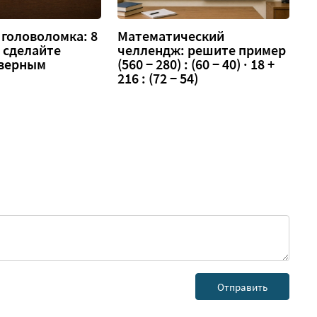
головоломка: 8
Математический
 — сделайте
челлендж: решите пример
 верным
(560 − 280) : (60 − 40) · 18 +
216 : (72 − 54)