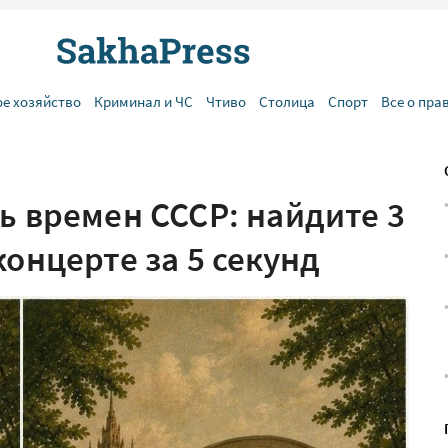
ое хозяйство
Криминал и ЧС
Чтиво
Столица
Спорт
Все о пра
ь времен СССР: найдите 3
концерте за 5 секунд