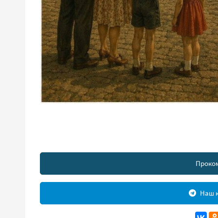
Проко
Наш к