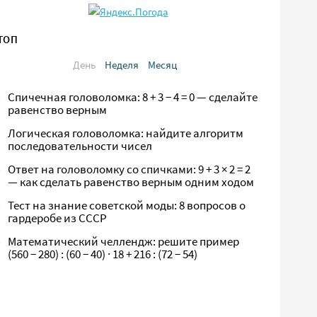
ТОП
День
Неделя
Месяц
Спичечная головоломка: 8 + 3 − 4 = 0 — сделайте
равенство верным
Логическая головоломка: найдите алгоритм
последовательности чисел
Ответ на головоломку со спичками: 9 + 3 × 2 = 2
— как сделать равенство верным одним ходом
Тест на знание советской моды: 8 вопросов о
гардеробе из СССР
Математический челлендж: решите пример
(560 − 280) : (60 − 40) · 18 + 216 : (72 − 54)