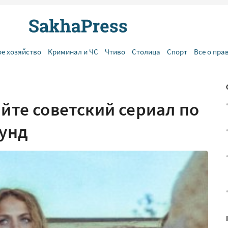
ое хозяйство
Криминал и ЧС
Чтиво
Столица
Спорт
Все о пра
айте советский сериал по
кунд