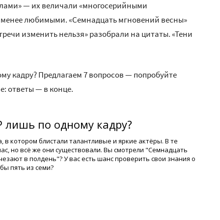
алами» — их величали «многосерийными
ь менее любимыми. «Семнадцать мгновений весны»
стречи изменить нельзя» разобрали на цитаты. «Тени
ому кадру? Предлагаем 7 вопросов — попробуйте
: ответы — в конце.