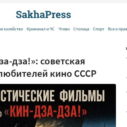
ое хозяйство
Криминал и ЧС
Чтиво
Столица
Спорт
Все о пра
за-дза!»: советская
 любителей кино СССР