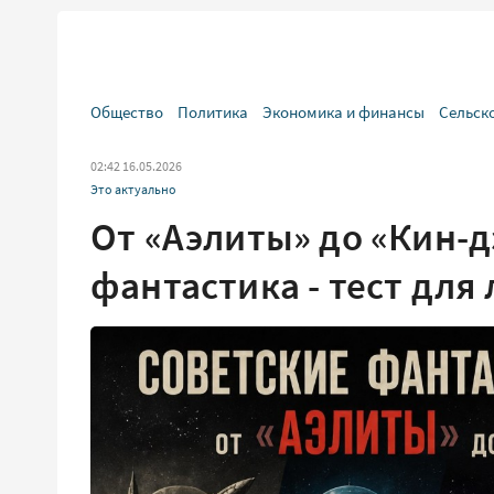
Общество
Политика
Экономика и финансы
Сельск
02:42 16.05.2026
Это актуально
От «Аэлиты» до «Кин-д
фантастика - тест для