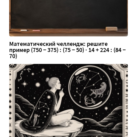
Математический челлендж: решите
пример (750 − 375) : (75 − 50) · 14 + 224 : (84 −
70)