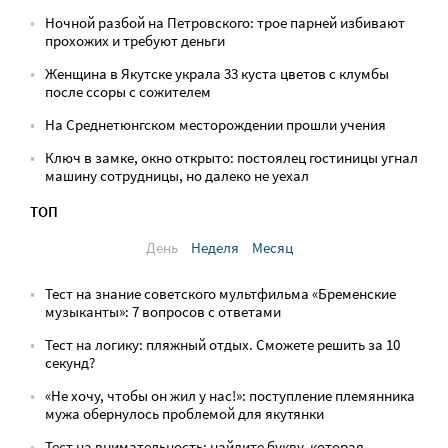
Ночной разбой на Петровского: трое парней избивают
прохожих и требуют деньги
Женщина в Якутске украла 33 куста цветов с клумбы
после ссоры с сожителем
На Среднетюнгском месторождении прошли учения
Ключ в замке, окно открыто: постоялец гостиницы угнал
машину сотрудницы, но далеко не уехал
ТОП
День
Неделя
Месяц
Тест на знание советского мультфильма «Бременские
музыканты»: 7 вопросов с ответами
Тест на логику: пляжный отдых. Сможете решить за 10
секунд?
«Не хочу, чтобы он жил у нас!»: поступление племянника
мужа обернулось проблемой для якутянки
Тест на внимательность: найдите букву, которая