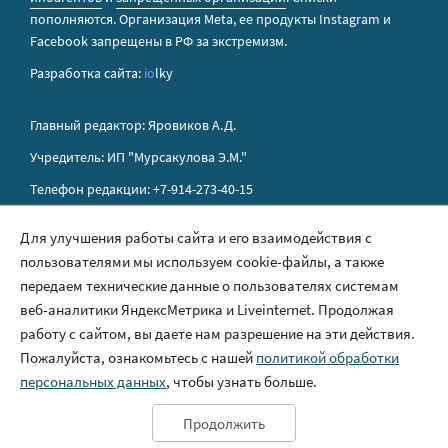
пополняются. Организация Metа, ее продукты Instagram и
Facebook запрещены в РФ за экстремизм.
Разработка сайта:
io
lky
Главный редактор: Яровиков А.Д.
Учредитель: ИП "Мурсакулова Э.М."
Телефон редакции: +7-914-273-40-15
E-mail редакции: sakhapress@mail.ru
Для улучшения работы сайта и его взаимодействия с
пользователями мы используем cookie-файлы, а также
Правила сайта
передаем технические данные о пользователях системам
Политика обработки персональных данных
веб-аналитики ЯндексМетрика и Liveinternet. Продолжая
работу с сайтом, вы даете нам разрешение на эти действия.
Размещение рекламы
Пожалуйста, ознакомьтесь с нашей
политикой обработки
Контакты
персональных данных
, чтобы узнать больше.
Продолжить