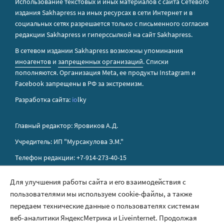
Использование текстовых и иных материалов с сайта Сетевого
издания Sakhapress на иных ресурсах в сети Интернет и в
социальных сетях разрешается только с письменного согласия
редакции Sakhapress и гиперссылкой на сайт Sakhapress.
В сетевом издании Sakhapress возможны упоминания
иноагентов
и
запрещенных организаций
. Списки
пополняются. Организация Metа, ее продукты Instagram и
Facebook запрещены в РФ за экстремизм.
Разработка сайта:
io
lky
Главный редактор: Яровиков А.Д.
Учредитель: ИП "Мурсакулова Э.М."
Телефон редакции: +7-914-273-40-15
E-mail редакции: sakhapress@mail.ru
Для улучшения работы сайта и его взаимодействия с
пользователями мы используем cookie-файлы, а также
Правила сайта
передаем технические данные о пользователях системам
Политика обработки персональных данных
веб-аналитики ЯндексМетрика и Liveinternet. Продолжая