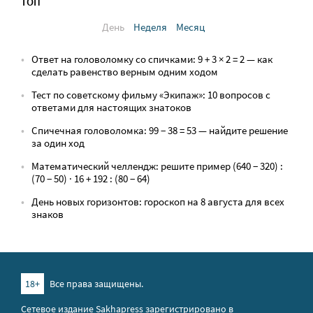
ТОП
День
Неделя
Месяц
Ответ на головоломку со спичками: 9 + 3 × 2 = 2 — как
сделать равенство верным одним ходом
Тест по советскому фильму «Экипаж»: 10 вопросов с
ответами для настоящих знатоков
Спичечная головоломка: 99 − 38 = 53 — найдите решение
за один ход
Математический челлендж: решите пример (640 − 320) :
(70 − 50) · 16 + 192 : (80 − 64)
День новых горизонтов: гороскоп на 8 августа для всех
знаков
18+
Все права защищены.
Сетевое издание Sakhapress зарегистрировано в