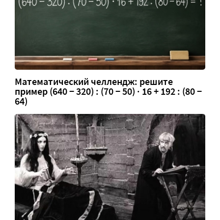
Математический челлендж: решите
пример (640 − 320) : (70 − 50) · 16 + 192 : (80 −
64)