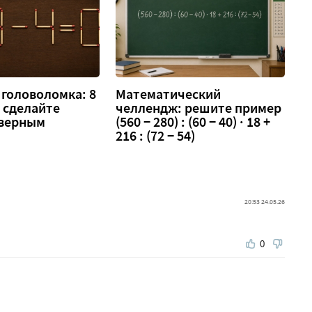
головоломка: 8
Математический
 — сделайте
челлендж: решите пример
 верным
(560 − 280) : (60 − 40) · 18 +
216 : (72 − 54)
20:53 24.05.26
0