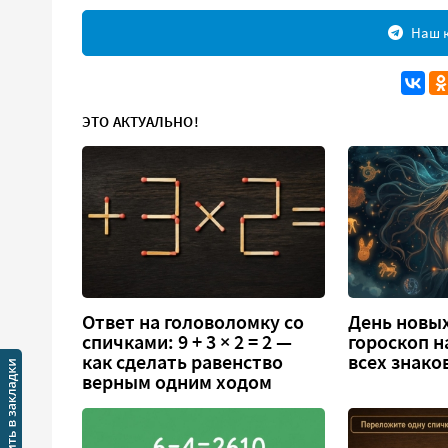
Наш к
ЭТО АКТУАЛЬНО!
Ответ на головоломку со
День новых
спичками: 9 + 3 × 2 = 2 —
гороскоп н
как сделать равенство
всех знако
верным одним ходом