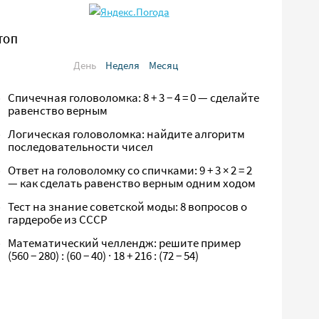
ТОП
День
Неделя
Месяц
Спичечная головоломка: 8 + 3 − 4 = 0 — сделайте
равенство верным
Логическая головоломка: найдите алгоритм
последовательности чисел
Ответ на головоломку со спичками: 9 + 3 × 2 = 2
— как сделать равенство верным одним ходом
Тест на знание советской моды: 8 вопросов о
гардеробе из СССР
Математический челлендж: решите пример
(560 − 280) : (60 − 40) · 18 + 216 : (72 − 54)