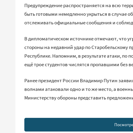
Предупреждение распространяется на всю терр
быть готовыми немедленно укрыться в случае о
отслеживать официальные сообщения и соблюда
В дипломатическом источнике отмечают, что уг
стороны на недавний удар по Старобельскому 
Республике. Напомним, в результате атаки, по п
ещё трое студентов числятся пропавшими без ве
Ранее президент России Владимир Путин заявил
волнами атаковали одно и то же место, а военн
Министерству обороны представить предложения 
Посмотре