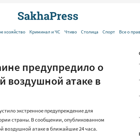
ое хозяйство
Криминал и ЧС
Чтиво
Столица
Спорт
Все о пра
аине предупредило о
 воздушной атаке в
устило экстренное предупреждение для
ории страны. В сообщении, опубликованном
й воздушной атаке в ближайшие 24 часа.