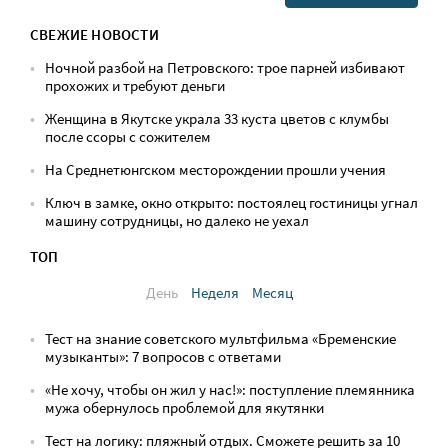
СВЕЖИЕ НОВОСТИ
Ночной разбой на Петровского: трое парней избивают
прохожих и требуют деньги
Женщина в Якутске украла 33 куста цветов с клумбы
после ссоры с сожителем
На Среднетюнгском месторождении прошли учения
Ключ в замке, окно открыто: постоялец гостиницы угнал
машину сотрудницы, но далеко не уехал
ТОП
День
Неделя
Месяц
Тест на знание советского мультфильма «Бременские
музыканты»: 7 вопросов с ответами
«Не хочу, чтобы он жил у нас!»: поступление племянника
мужа обернулось проблемой для якутянки
Тест на логику: пляжный отдых. Сможете решить за 10