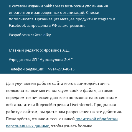
В сетевом издании Sakhapress возможны упоминания
иноагентов
и
запрещенных организаций
. Списки
пополняются. Организация Metа, ее продукты Instagram и
Facebook запрещены в РФ за экстремизм.
Разработка сайта:
io
lky
Главный редактор: Яровиков А.Д.
Учредитель: ИП "Мурсакулова Э.М."
Телефон редакции: +7-914-273-40-15
E-mail редакции: sakhapress@mail.ru
Для улучшения работы сайта и его взаимодействия с
пользователями мы используем cookie-файлы, а также
Правила сайта
передаем технические данные о пользователях системам
Политика обработки персональных данных
веб-аналитики ЯндексМетрика и Liveinternet. Продолжая
работу с сайтом, вы даете нам разрешение на эти действия.
Размещение рекламы
Пожалуйста, ознакомьтесь с нашей
политикой обработки
Контакты
персональных данных
, чтобы узнать больше.